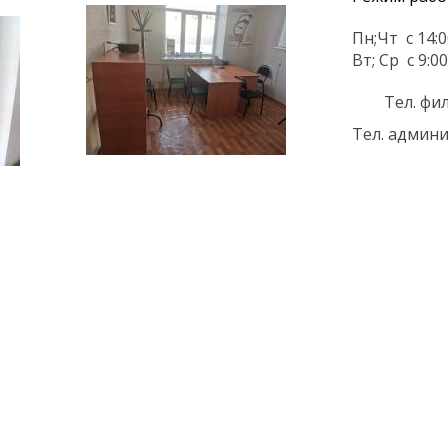
Пн;Чт с 14:0
Вт; Ср с 9:0
Тел. филиа
Тел. админи